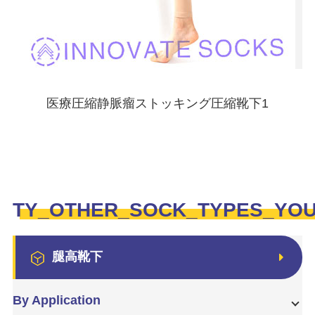
医療圧縮静脈瘤ストッキング圧縮靴下1
TY_OTHER_SOCK_TYPES_YO
腿高靴下
By Application