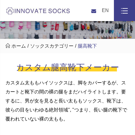
EN

ホーム
ソックスカテゴリー
腿高靴下
カスタム腿高靴下メーカー
カスタム太ももハイソックスは、脚をカバーするが、ス
カートと靴下の間の裸の腿をまだハイライトします。要
するに、男が女を見ると長い太ももソックス、靴下は、
彼らの目をいわゆる絶対領域", "つまり、長い腿の靴下で
覆われていない裸の太もも。