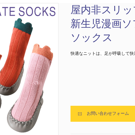
トランポリンソックス
スポーツソックス
屋内非スリッ
新生児漫画ソ
ソックス
快適なニットは、足が呼吸して快
ホームソックス
航空会社ソックス
コットンファイバーソ
ローカットソックス
メンズソックス
ポリエステル繊維ソッ
アンクルソックス
女性用靴下
お問い合わせフォーム

ックス
クス