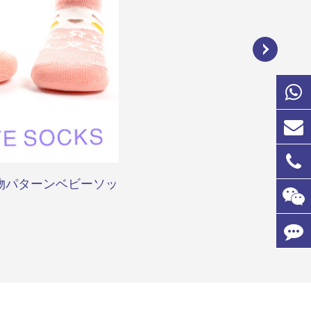
物パターンベビーソッ
コットンストレッチベビ