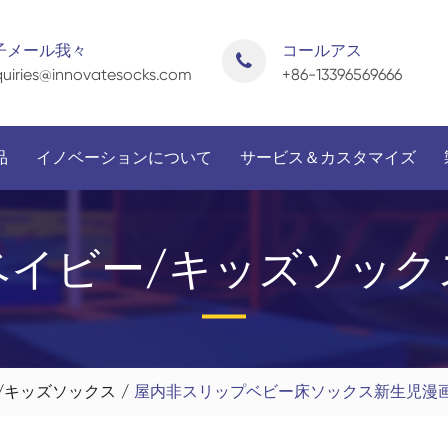
子メール我々
コールアス
uiries@innovatesocks.com
+86-13396569666
品
イノベーションについて
サービス＆カスタマイズ
ベイビー/キッズソック
申請によって
性によって
/キッズソックス
屋内非スリップベビー床ソックス新生児漫