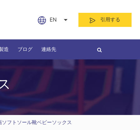
EN
引用する
English
製造
ブログ
連絡先
日本語
français
ス
Español
材料によって
長さによって
العربية
русский
画ソフトソール靴ベビーソックス
Nederland
português