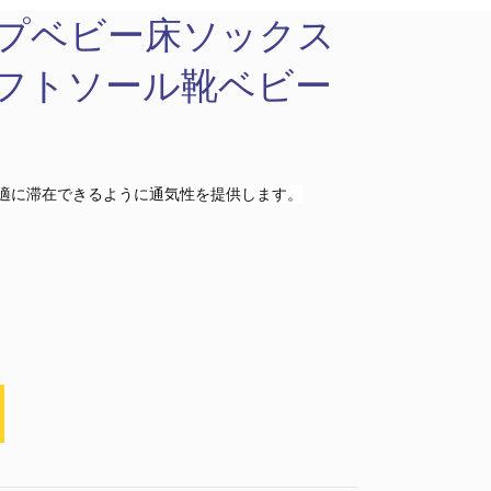
ヨガソックス
ハッピーソックス
プベビー床ソックス
Deutsch
フトソール靴ベビー
italiano
Suomi
Read More
適に滞在できるように通気性を提供します。
トゥソックス
ソックスカテゴリー
Read More
Read More
ユニセックスソックス
アクリルファイバーソ
クォーターソックス
ミッドクルーソックス
ソックスカテゴリー
ソックスカテゴリー
ックス