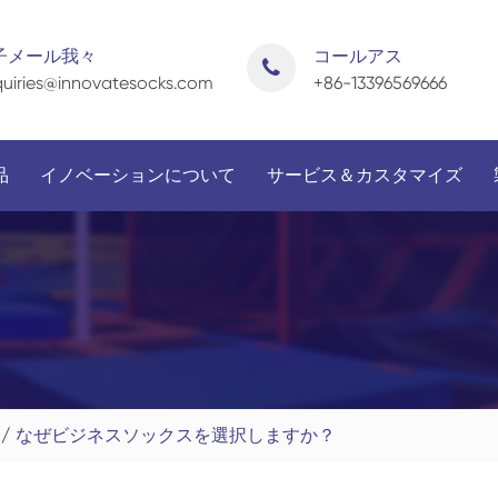
子メール我々
コールアス
uiries@innovatesocks.com
+86-13396569666
品
イノベーションについて
サービス＆カスタマイズ
申請によって
性によって
なぜビジネスソックスを選択しますか？