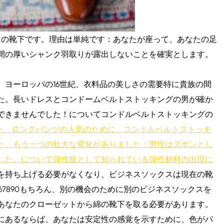
さの靴下です。理由は単純です：あなたが座って、あなたの足
間の厚いシャンク羽取りが露出しないことを確実とします。
。ヨーロッパの16世紀、衣料品の美しさの需要特に貴族の間
た。長いドレスとコンドームベルトストッキングの男が確か
できませんでした！についてコンドルベルトストッキングの
した。ロングパンツの人気のために、コンドルベルトストッキ
た。もう一つの壮大な変化がありました：男性はズボンとし
した。について弾性板として知られている弾性材料の出現に
を持ち上げる必要がなくなり、ビジネスソックスは現在の靴
67890もちろん、別の機会のために別のビジネスソックスを
あなたのクローゼットから綿の靴下を取る必要があります。
にあるならば、あなたは安定性の感覚を示すために、色がパ