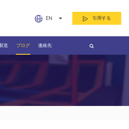
EN
引用する
English
製造
ブログ
連絡先
日本語
français
Español
材料によって
長さによって
العربية
русский
Nederland
português