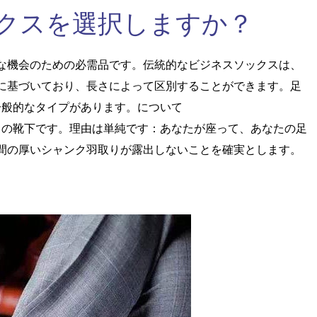
トランポリンソックス
スポーツソックス
クスを選択しますか？
な機会のための必需品です。伝統的なビジネスソックスは、
に基づいており、長さによって区別することができます。足
一般的なタイプがあります。について
さの靴下です。理由は単純です：あなたが座って、あなたの足
ホームソックス
航空会社ソックス
間の厚いシャンク羽取りが露出しないことを確実とします。
コットンファイバーソ
ローカットソックス
メンズソックス
ポリエステル繊維ソッ
アンクルソックス
女性用靴下
ックス
クス